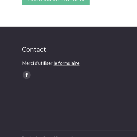
Contact
Merci d'utiliser
le formulaire
Trouvez nous sur :
Facebook
page
opens
in
new
window