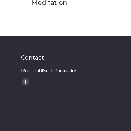
navigation
Meditation
Previous
album:
Contact
Merci d'utiliser
le formulaire
Trouvez nous sur :
Facebook
page
opens
in
new
window