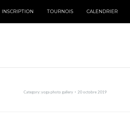
INSCRIPTION
TOURNOIS
CALENDRIER
Category:
yoga photo gallery
20 octobre 2019