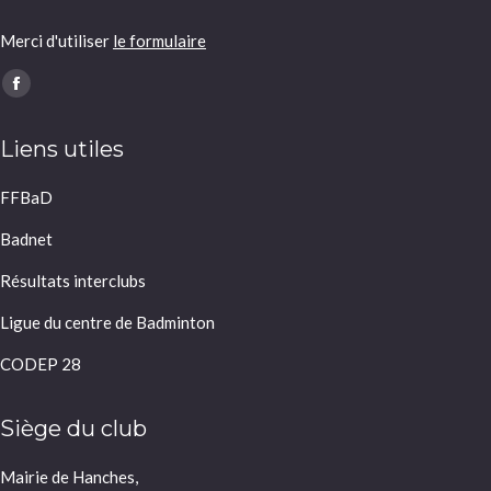
Merci d'utiliser
le formulaire
Trouvez nous sur :
Facebook
page
Liens utiles
opens
in
FFBaD
new
window
Badnet
Résultats interclubs
Ligue du centre de Badminton
CODEP 28
Siège du club
Mairie de Hanches,