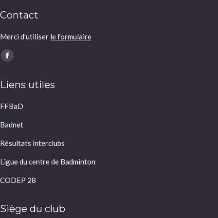
Contact
Merci d'utiliser
le formulaire
Trouvez nous sur :
Facebook
page
Liens utiles
opens
in
FFBaD
new
window
Badnet
Résultats interclubs
Ligue du centre de Badminton
CODEP 28
Siège du club